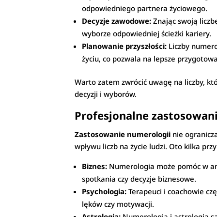
odpowiedniego partnera życiowego.
Decyzje zawodowe:
Znając swoją liczb
wyborze odpowiedniej ścieżki kariery.
Planowanie przyszłości:
Liczby numero
życiu, co pozwala na lepsze przygotowa
Warto zatem zwrócić uwagę na liczby, kt
decyzji i wyborów.
Profesjonalne zastosowanie
Zastosowanie numerologii
nie ogranicza
wpływu liczb na życie ludzi. Oto kilka prz
Biznes:
Numerologia może pomóc w ana
spotkania czy decyzje biznesowe.
Psychologia:
Terapeuci i coachowie czę
lęków czy motywacji.
Astrologia:
Numerologia i astrologia są