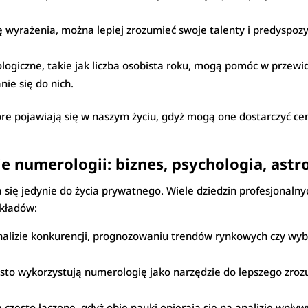
ę wyrażenia, można lepiej zrozumieć swoje talenty i predysp
logiczne, takie jak liczba osobista roku, mogą pomóc w prze
nie się do nich.
óre pojawiają się w naszym życiu, gdyż mogą one dostarczyć 
 numerologii: biznes, psychologia, astr
 się jedynie do życia prywatnego. Wiele dziedzin profesjonaln
ykładów:
lizie konkurencji, prognozowaniu trendów rynkowych czy wyb
sto wykorzystują numerologię jako narzędzie do lepszego zrozu
 często łączone, gdyż obie nauki opierają się na analizie wpływ