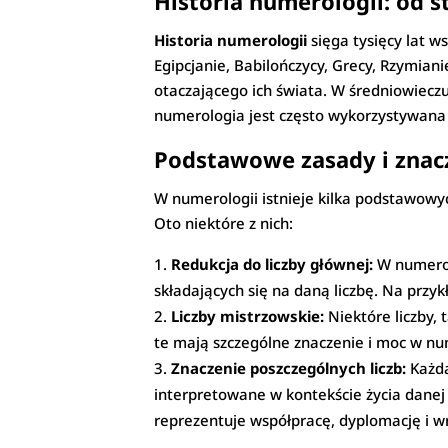
Historia numerologii: od 
Historia numerologii
sięga tysięcy lat w
Egipcjanie, Babilończycy, Grecy, Rzymianie
otaczającego ich świata. W średniowiecz
numerologia jest często wykorzystywana
Podstawowe zasady i znacz
W numerologii istnieje kilka podstawowy
Oto niektóre z nich:
Redukcja do liczby głównej:
W numerolo
składających się na daną liczbę. Na przyk
Liczby mistrzowskie:
Niektóre liczby, 
te mają szczególne znaczenie i moc w nu
Znaczenie poszczególnych liczb:
Każda
interpretowane w kontekście życia danej 
reprezentuje współpracę, dyplomację i w