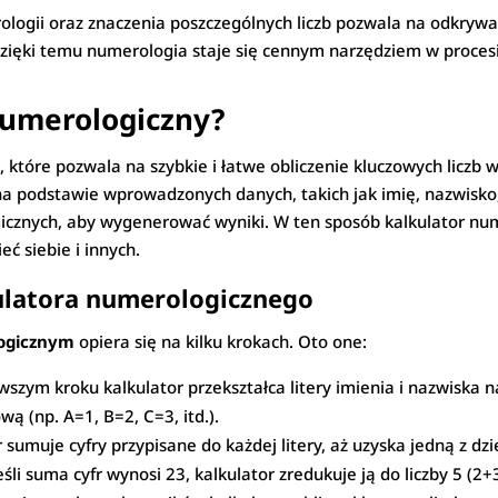
ogii oraz znaczenia poszczególnych liczb pozwala na odkrywa
. Dzięki temu numerologia staje się cennym narzędziem w proce
 numerologiczny?
 które pozwala na szybkie i łatwe obliczenie kluczowych liczb w 
a na podstawie wprowadzonych danych, takich jak imię, nazwisko
cznych, aby wygenerować wyniki. W ten sposób kalkulator nu
eć siebie i innych.
ulatora numerologicznego
logicznym
opiera się na kilku krokach. Oto one:
szym kroku kalkulator przekształca litery imienia i nazwiska na
wą (np. A=1, B=2, C=3, itd.).
sumuje cyfry przypisane do każdej litery, aż uzyska jedną z dzie
eśli suma cyfr wynosi 23, kalkulator zredukuje ją do liczby 5 (2+