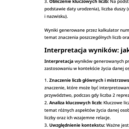
Obliczenie kluczowych liczb:
Na podsta
podstawie daty urodzenia), liczba duszy 
i nazwisku).
Wyniki generowane przez kalkulator nume
temat znaczenia poszczególnych liczb ora
Interpretacja wyników: jak
Interpretacja
wyników generowanych prze
zastosowaniu w kontekście życia danej o
Znaczenie liczb głównych i mistrzows
znaczenie, które może być interpretowane
przywództwo, podczas gdy liczba 2 repre
Analiza kluczowych liczb:
Kluczowe licz
temat różnych aspektów życia danej osoby
liczby oraz ich wzajemne relacje.
Uwzględnienie kontekstu:
Ważne jest