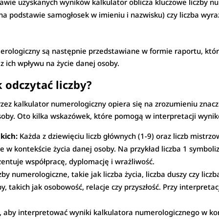
wie uzyskanych wyników kalkulator oblicza kluczowe liczby nume
(na podstawie samogłosek w imieniu i nazwisku) czy liczba wyr
rologiczny są następnie przedstawiane w formie raportu, któ
z ich wpływu na życie danej osoby.
 odczytać liczby?
z kalkulator numerologiczny opiera się na zrozumieniu znacze
soby. Oto kilka wskazówek, które pomogą w interpretacji wyni
kich:
Każda z dziewięciu liczb głównych (1-9) oraz liczb mistrzo
 w kontekście życia danej osoby. Na przykład liczba 1 symbolizu
zentuje współpracę, dyplomację i wrażliwość.
by numerologiczne, takie jak liczba życia, liczba duszy czy licz
, takich jak osobowość, relacje czy przyszłość. Przy interpret
, aby interpretować wyniki kalkulatora numerologicznego w ko