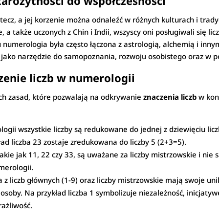
starożytności do współczesności
stecz, a jej korzenie można odnaleźć w różnych kulturach i trady
, a także uczonych z Chin i Indii, wszyscy oni posługiwali się l
u numerologia była często łączona z astrologią, alchemią i in
 jako narzędzie do samopoznania, rozwoju osobistego oraz w p
enie liczb w numerologii
ch zasad, które pozwalają na odkrywanie
znaczenia liczb
w kon
gii wszystkie liczby są redukowane do jednej z dziewięciu lic
ład liczba 23 zostaje zredukowana do liczby 5 (2+3=5).
takie jak 11, 22 czy 33, są uważane za liczby mistrzowskie i nie
merologii.
 z liczb głównych (1-9) oraz liczby mistrzowskie mają swoje un
osoby. Na przykład liczba 1 symbolizuje niezależność, inicjatyw
rażliwość.